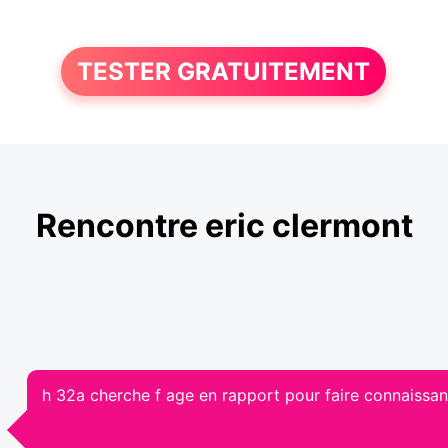
TESTER GRATUITEMENT
Rencontre eric clermont
h 32a cherche f age en rapport pour faire connaissan