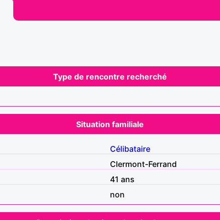
Type de rencontre recherché
Situation familiale
Célibataire
Clermont-Ferrand
41 ans
non