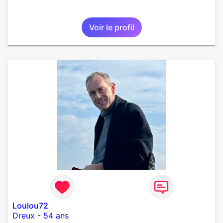
Voir le profil
Loulou72
Dreux
-
54 ans