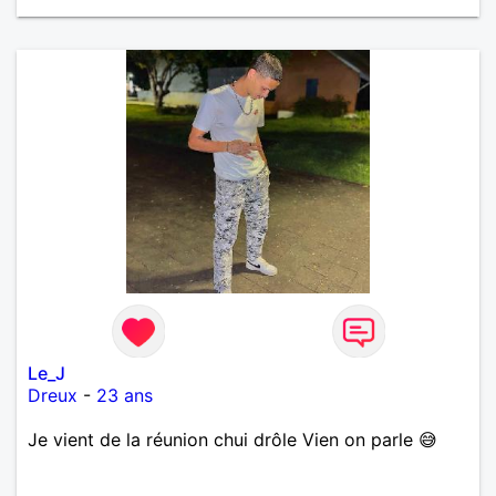
rester tranquille. le sport aller courir . j'aime la
langue italienne et. découvrir de nouveaux lieux et
nouvelle chose. . j'aime aussi la montagne. je suis
magnétiseur animalier. venez me découvrir je ne
mord pas... enfin peut être ;) n'hésiter pas à
m'envoyer un message. au plaisir de vous lire
Le_J
Dreux
-
23 ans
Je vient de la réunion chui drôle Vien on parle 😅