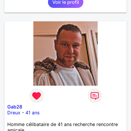
Voir le profil
deux. Je souhaite rencontrer une femme douce,
honnête et bienveillante, avec qui partager des
moments de complicité, de rire et de confiance. Je
crois qu'une belle relation commence souvent par
une belle amitié et qu'il n'est jamais trop tard pour
écrire une nouvelle histoire. Si vous aimez les
échanges sincères, les valeurs de respect et de
simplicité, nous pourrions faire connaissance autour
d'un café suivi d'une balade, sans précipitation et
laisser le temps faire le reste. Au plaisir de vous lire.
Gab28
Dreux
-
41 ans
Homme célibataire de 41 ans recherche rencontre
amicale