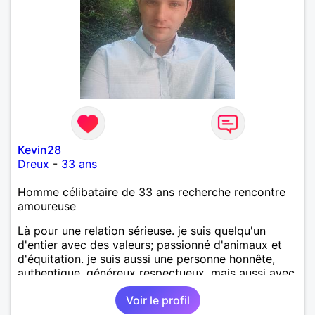
Kevin28
Dreux
-
33 ans
Homme célibataire de 33 ans recherche rencontre
amoureuse
Là pour une relation sérieuse. je suis quelqu'un
d'entier avec des valeurs; passionné d'animaux et
d'équitation. je suis aussi une personne honnête,
authentique, généreux respectueux ,mais aussi avec
du l'humour, de l'ambition, indépendant et aussi
Voir le profil
entreprenant pour certaine chose de la vie,
convivial aime les sortis en pleine air mais aussi