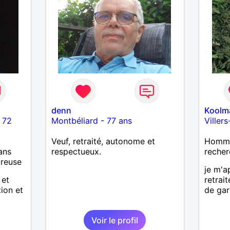
denn
Koolm
-
72
Montbéliard
-
77 ans
Viller
Veuf, retraité, autonome et
Homme 
ans
respectueux.
recher
ureuse
je m'a
 et
retrai
tion et
de gar
Voir le profil