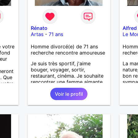
Rénato
Alfred
Artas
-
71 ans
Le Mon
 votre
Homme divorcé(e) de 71 ans
Homme
fond
recherche rencontre amoureuse
recher
eur
Je suis très sportif, j'aime
La mar
bouger, voyager, sortir,
nature
heront
restaurant, cinéma. Je souhaite
bon re
.. Que
rencontrer une femme aimante
sympat
 votre
pour, partager, aimer et la
nouvel
amais
Voir le profil
rendre heureuse.
i