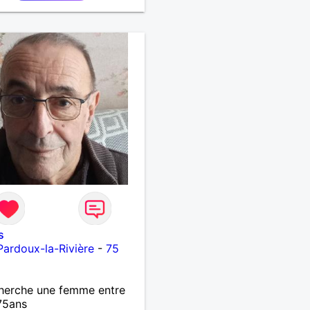
s
Pardoux-la-Rivière
-
75
herche une femme entre
75ans