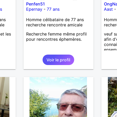
Penfen51
OngN
précipitation et laisser le temps
s
Epernay
-
77 ans
Aast
faire le reste. Au plaisir de vous
lire.
ans
Homme célibataire de 77 ans
Homme
ale
recherche rencontre amicale
recher
 et les
Recherche femme même profil
veuf s
pour rencontres éphemères.
afin d
connai
ensemb
Voir le profil