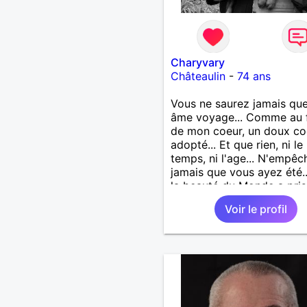
Charyvary
Châteaulin
-
74 ans
Vous ne saurez jamais que
âme voyage... Comme au 
de mon coeur, un doux co
adopté... Et que rien, ni le
temps, ni l'age... N'empêc
jamais que vous ayez été.
la beauté du Monde a pris
visage... Vous ne saurez j
Voir le profil
que j’emporte votre âme...
Comme une lampe d’or qu
m’éclaire en marchant...