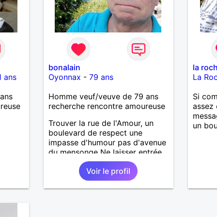
bonalain
la roc
1 ans
Oyonnax
-
79 ans
La Ro
ans
Homme veuf/veuve de 79 ans
Si co
ureuse
recherche rencontre amoureuse
assez 
messag
Trouver la rue de l'Amour, un
un bou
boulevard de respect une
impasse d'humour pas d'avenue
du mensonge Ne laisser entrée
dans mon jardin de mon coeur
Voir le profil
que ceux qui ont des plantes à y
planter Alain