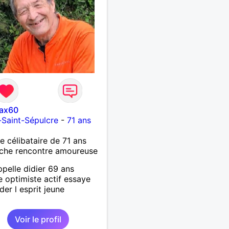
ax60
s-Saint-Sépulcre
-
71 ans
célibataire de 71 ans
che rencontre amoureuse
ppelle didier 69 ans
te optimiste actif essaye
der l esprit jeune
Voir le profil