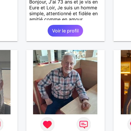
Bonjour, J'ai 73 ans et je vis en
Eure et Loir, Je suis un homme
simple, attentionné et fidèle en
amitié comme en amour.
J'apprécie les petits bonheurs
Voir le profil
du quotidien; une promenade,
un bon repas, une sortie, une
discision agréable ou un
moment de détente à deux. Je
souhaite rencontrer une femme
douce, honnête et bienveillante,
avec qui partager des moments
de complicité, de rire et de
confiance. Je crois qu'une belle
relation commence souvent par
une belle amitié et qu'il n'est
jamais trop tard pour écrire une
nouvelle histoire. Si vous aimez
les échanges sincères, les
valeurs de respect et de
simplicité, nous pourrions faire
connaissance autour d'un café
suivi d'une balade, sans