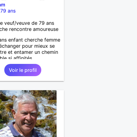
am
-
79 ans
 veuf/veuve de 79 ans
che rencontre amoureuse
ans enfant cherche femme
'échanger pour mieux se
tre et entamer un chemin
le si affinités.
Voir le profil