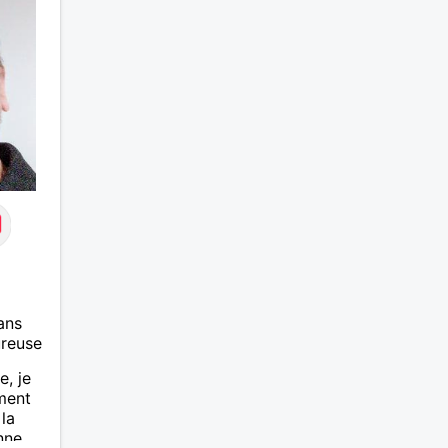
ans
ureuse
e, je
ment
 la
nne