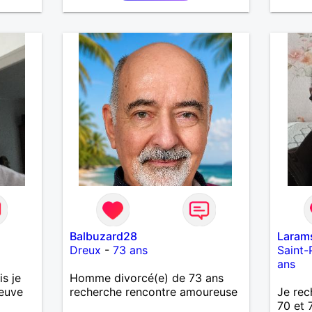
Balbuzard28
Laram
Dreux
-
73 ans
Saint-
ans
s je
Homme divorcé(e) de 73 ans
euve
recherche rencontre amoureuse
Je rec
70 et 